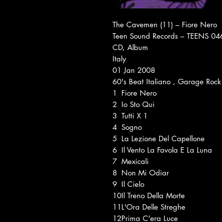
The Cavemen (11) ‎– Fiore Nero
Teen Sound Records ‎– TEENS 04
CD, Album
Italy
01 Jan 2008
60's Beat Italiano , Garage Rock
1
Fiore Nero
2
Io Sto Qui
3
Tutti X 1
4
Sogno
5
La Lezione Del Capellone
6
Il Vento La Favola E La Luna
7
Mexicali
8
Non Mi Odiar
9
Il Cielo
10
Il Treno Della Morte
11
L'Ora Delle Streghe
12
Prima C'era Luce