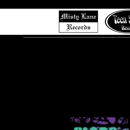
Home
Shop (Complete List)
Listen