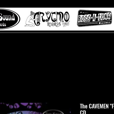
 to Misty Lane records
About
Digital Track
The CAVEMEN "F
CD