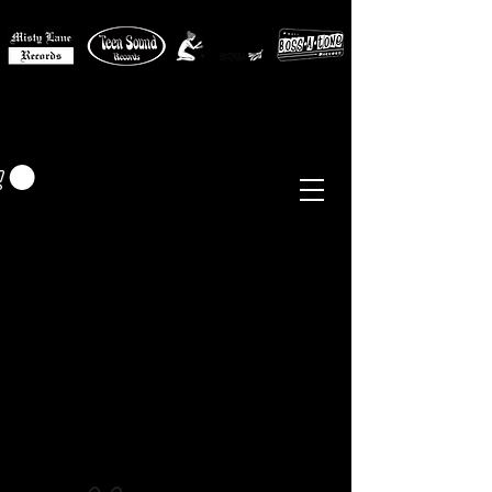
MISTY LANE MUSIC
EUR (€)
Sixties - Garage Rock -
Beat
Psych
- Folk -
Freakbeat
Surf - Punk
Reissues & Comps
-
Vinyl, Magazines, Posters, Books