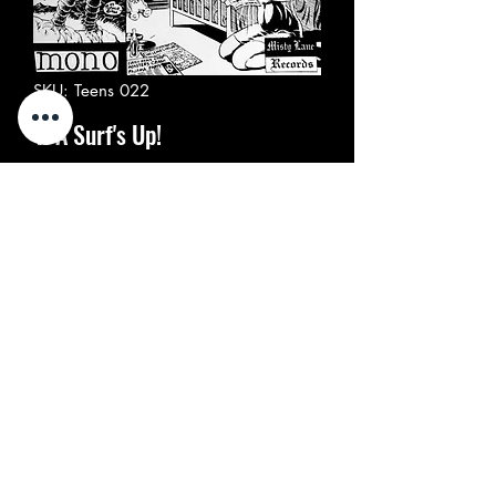
SKU: Teens 022
V/A Surf's Up!
Prezzo
15,00 €
Quantità
*
Esaurito
Avvisami quando è disponibile