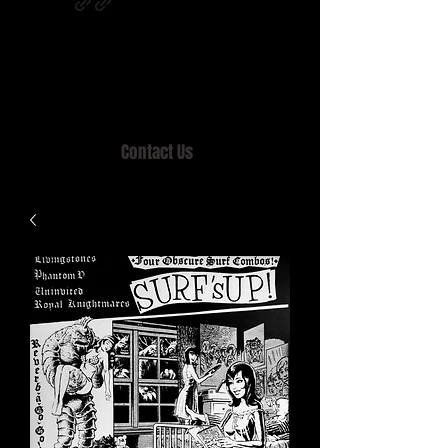
Home of MISTY LANE & TEEN SOUND
Records, Mail Order since 1989.
Contact Us