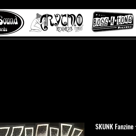
 to Misty Lane records
About
Digital Track
SKUNK Fanzine 