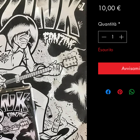
Prezzo
10,00 €
Quantità
*
Esaurito
Avvisami