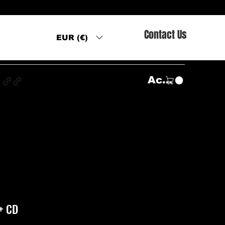
Contact Us
EUR (€)
s
Accedi
+ CD