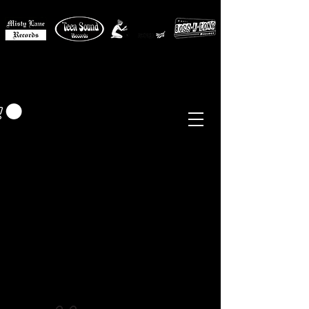
MISTY LANE MUSIC
EUR (€)
Sixties - Garage Rock -
Beat
Psych
- Folk -
Freakbeat
Surf - Punk
Reissues & Comps
-
Vinyl, Magazines, Posters, Books