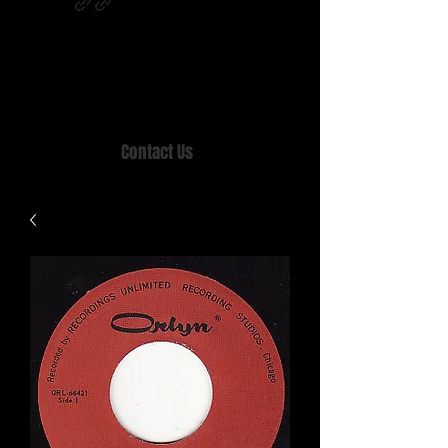
Home of MISTY LANE & TEEN SOUND
Records, Mail Order since 1989.
Contact Us