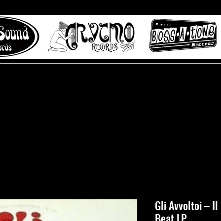
 to Misty Lane records
About
Digital Track
Gli Avvoltoi ‎– 
Beat LP