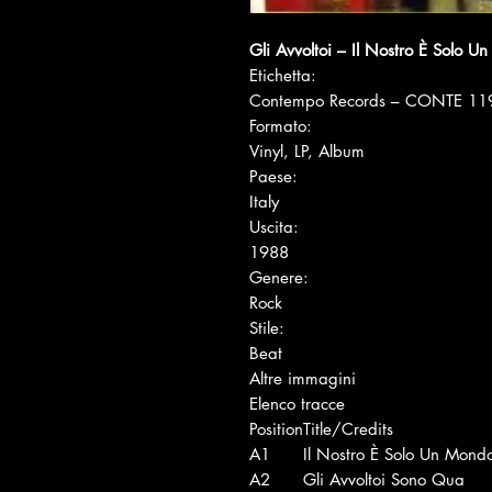
Gli Avvoltoi ‎– Il Nostro È Solo 
Etichetta:
Contempo Records ‎– CONTE 11
Formato:
Vinyl, LP, Album
Paese:
Italy
Uscita:
1988
Genere:
Rock
Stile:
Beat
Altre immagini
Elenco tracce
Position
Title/Credits
A1
Il Nostro È Solo Un Mond
A2
Gli Avvoltoi Sono Qua