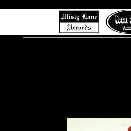
Home
Shop (Complete List)
Listen