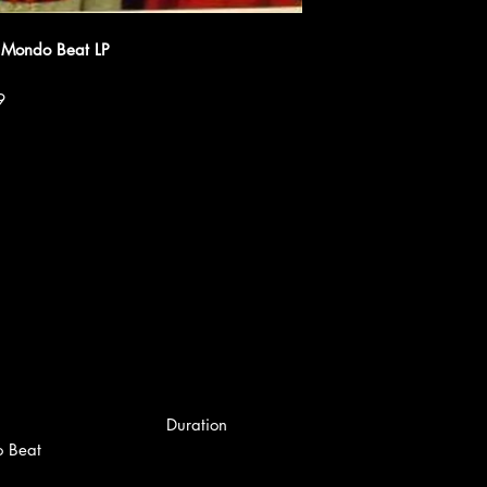
Un Mondo Beat LP
9
Duration
o Beat