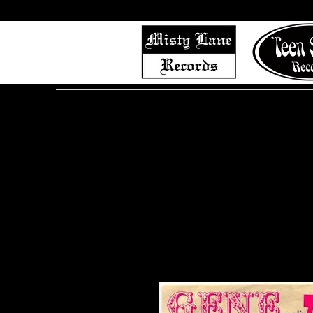
Home
Shop (Complete List)
Listen