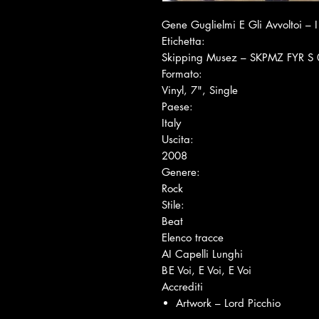
Gene Guglielmi E Gli Avvoltoi ‎– I
Etichetta:
Skipping Musez ‎– SKPMZ FYR S
Formato:
Vinyl, 7", Single
Paese:
Italy
Uscita:
2008
Genere:
Rock
Stile:
Beat
Elenco tracce
A
I Capelli Lunghi
B
E Voi, E Voi, E Voi
Accrediti
Artwork – Lord Picchio