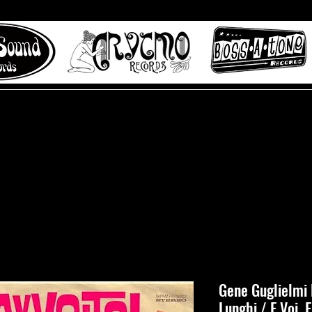
 to Misty Lane records
About
Digital Track
Gene Guglielmi E
Lunghi / E Voi, E