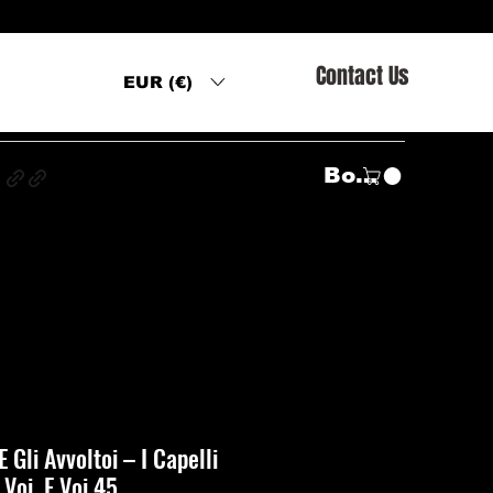
Contact Us
EUR (€)
s
Войти
 Gli Avvoltoi ‎– I Capelli
 Voi, E Voi 45