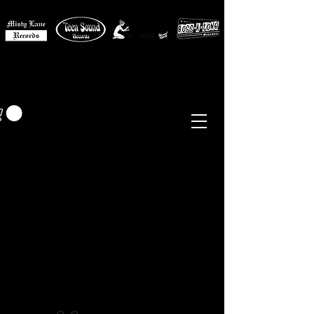
MISTY LANE MUSIC
EUR (€)
Sixties - Garage Rock -
Beat
Psych
- Folk -
Freakbeat
Surf - Punk
Reissues & Comps
-
Vinyl, Magazines, Posters, Books