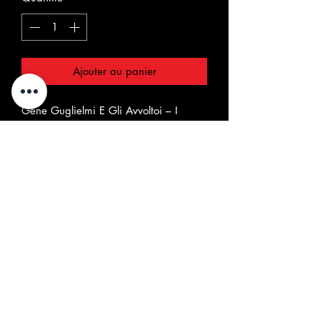
Ajouter au panier
Gene Guglielmi E Gli Avvoltoi ‎– I
Capelli Lunghi / E Voi, E Voi, E Voi
Etichetta:
Skipping Musez ‎– SKPMZ FYR S 002
Formato:
Vinyl, 7", Single
Paese:
Italy
Uscita:
2008
Genere:
Rock
Stile: