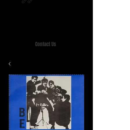
Home of MISTY LANE & TEEN SOUND
Records, Mail Order since 1989.
Contact Us