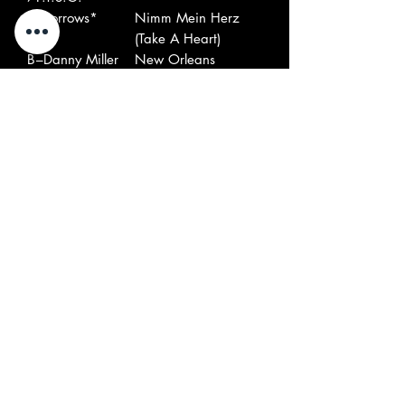
A
–Sorrows*
Nimm Mein Herz
8
(Take A Heart)
B
–Danny Miller
New Orleans
1
Und Die
Dämonen
B
–Ricky Brown
Schade
2
And The Hi-
Lites*
B
–Marco Polo
Indian Reservation
3
(16)
(German Version)
B
–Frankie Farian
Ein Herz Aus Stein
4
& Die Schatten
(Heart Of Stone)
B
–Bumble-Bees
Ja Oder Nein (It's In
5
Her Kiss)
B
–Telstars*
Tu Mir Nicht Weh
6
B
–Keith
Shy Boy (German
7
West & Mark
Version)
Wirtz