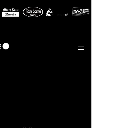
MISTY LANE MUSIC
EUR (€)
Sixties - Garage Rock -
Beat
Psych
- Folk -
Freakbeat
Surf - Punk
Reissues & Comps
-
Vinyl, Magazines, Posters, Books