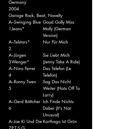
Germany
2004
Garage Rock, Beat, Novelty
A
–Swinging Blue
Good Golly Miss
1
Jeans*
Molly (German
Version)
A
–Telstars*
Nur Für Mich
2
A
–Jürgen
Sie Liebt Mich
3
Wenger*
(Jenny Take A Ride)
A
–Nino Ferrer
Das Telefon (Le
4
Telefon)
A
–Ronny Twen
Sag Das Nicht
5
Weiter (Hats Off To
Larry)
A
–Gerd Böttcher
Ich Finde Nichts
6
Dabei (It's Not
Unusual)
A
–Joe Ki Und Die
Karthago Ist Grün
7
P.T.S.G.