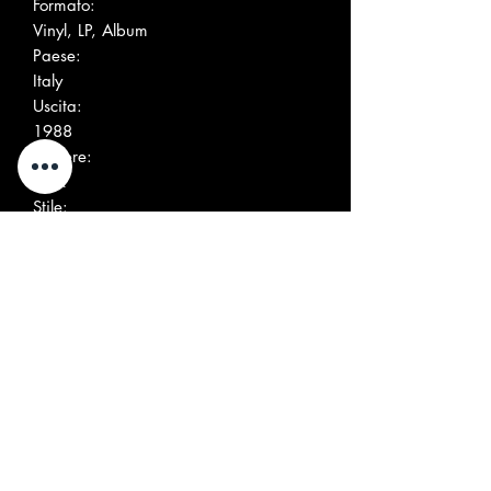
Formato:
Vinyl, LP, Album
Paese:
Italy
Uscita:
1988
Genere:
Rock
Stile:
Beat
Altre immagini
Elenco tracce
Posit
Title/Credits
Dura
ion
tion
A1
Il Nostro È Solo Un Mondo
Beat
A2
Gli Avvoltoi Sono Qua
A3
Giardino Dei Fiori
A4
Tu Lo Sai
A5
Tutto Nero