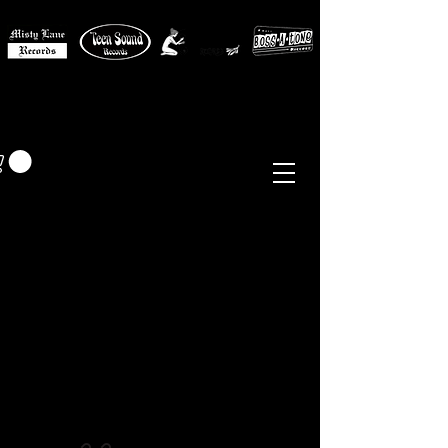
MISTY LANE MUSIC
EUR (€)
Sixties - Garage Rock -
Beat
Psych
- Folk -
Freakbeat
Surf - Punk
Reissues & Comps
-
Vinyl, Magazines, Posters, Books