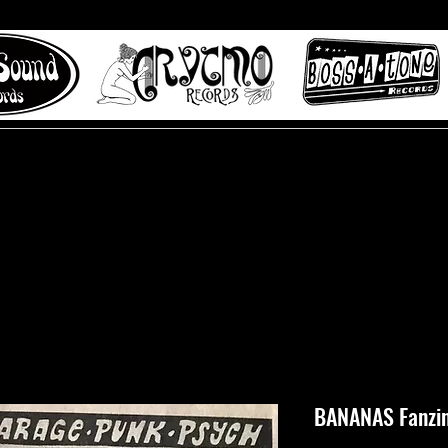
 to Misty Lane records
About
Digital Track
BANANAS Fanzi