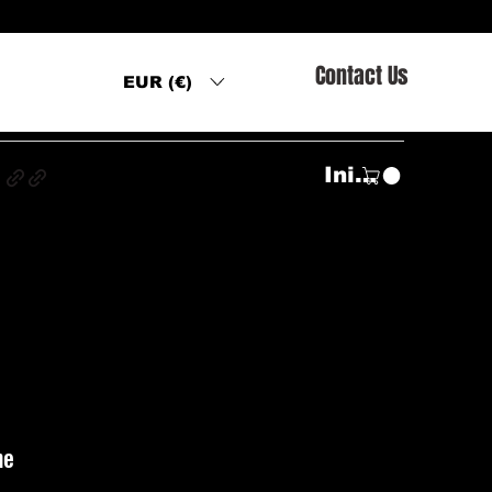
Contact Us
EUR (€)
s
Iniciar sesión
ne