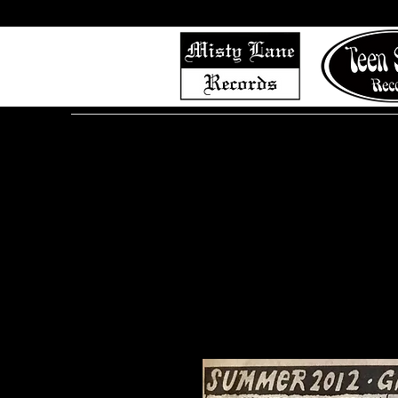
Home
Shop (Complete List)
Listen