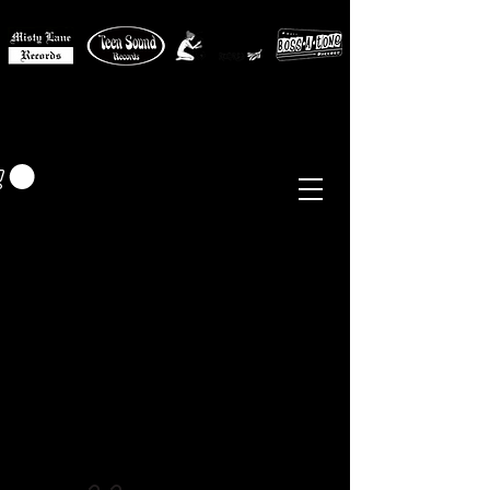
MISTY LANE MUSIC
EUR (€)
Sixties - Garage Rock -
Beat
Psych
- Folk -
Freakbeat
Surf - Punk
Reissues & Comps
-
Vinyl, Magazines, Posters, Books