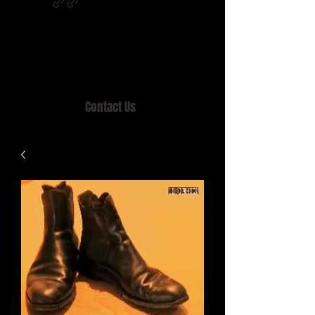
Home of MISTY LANE & TEEN SOUND
Records, Mail Order since 1989.
Contact Us