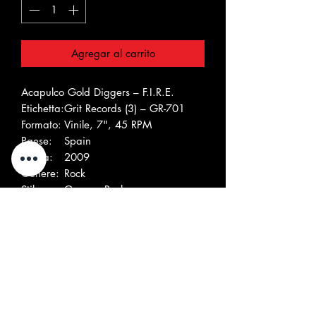
Agregar al carrito
Acapulco Gold Diggers – F.I.R.E.
Etichetta:
Grit Records (3) – GR-701
Formato:
Vinile, 7", 45 RPM
Paese:
Spain
Uscita:
2009
Genere:
Rock
Stile:
Garage Rock
Elenco tracce
A
F.I.R.E.
B1
Red Sun / Black Ocean
B2
I Feel Good
Società, ecc.
Studio di registrazione – Estudios
Free