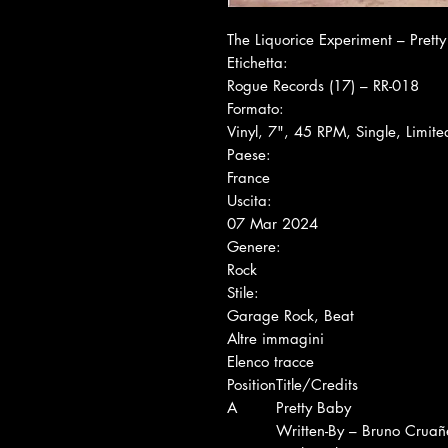
The Liquorice Experiment ‎– Prett
Etichetta:
Rogue Records (17) ‎– RR-018
Formato:
Vinyl, 7", 45 RPM, Single, Limit
Paese:
France
Uscita:
07 Mar 2024
Genere:
Rock
Stile:
Garage Rock, Beat
Altre immagini
Elenco tracce
Position
Title/Credits
A
Pretty Baby
Written-By – Bruno Cruañ