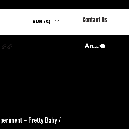
Contact Us
EUR (€)
s
Anmelden
xperiment ‎– Pretty Baby /