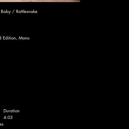
y Baby / Rattlesnake
ed Edition, Mono
Duration
4:03
es